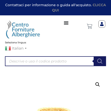
Contattaci per informazione o guida all'acquisto.
CLICCA
QUI
Seleziona lingua:
Italian
▼