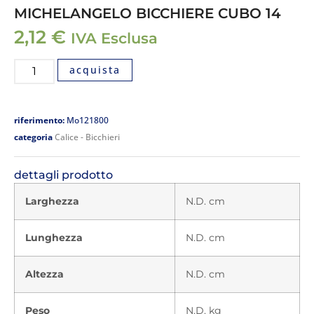
MICHELANGELO BICCHIERE CUBO 14
2,12
€
IVA Esclusa
acquista
riferimento:
Mo121800
categoria
Calice - Bicchieri
dettagli prodotto
Larghezza
N.D. cm
Lunghezza
N.D. cm
Altezza
N.D. cm
Peso
N.D. kg