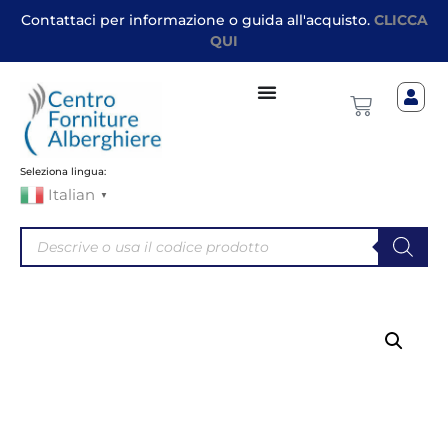
Contattaci per informazione o guida all'acquisto.
CLICCA
QUI
Seleziona lingua:
Italian
▼