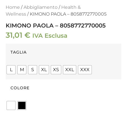
Home
/
Abbigliamento
/
Health &
Wellness
/ KIMONO PAOLA – 8058772770005
KIMONO PAOLA – 8058772770005
31,01
€
IVA Esclusa
TAGLIA
L
M
S
XL
XS
XXL
XXX
COLORE