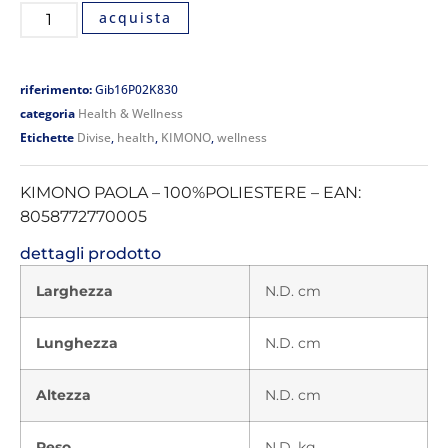
acquista
riferimento:
Gib16P02K830
categoria
Health & Wellness
Etichette
Divise
,
health
,
KIMONO
,
wellness
KIMONO PAOLA – 100%POLIESTERE – EAN:
8058772770005
dettagli prodotto
Larghezza
N.D. cm
Lunghezza
N.D. cm
Altezza
N.D. cm
Peso
N.D. kg