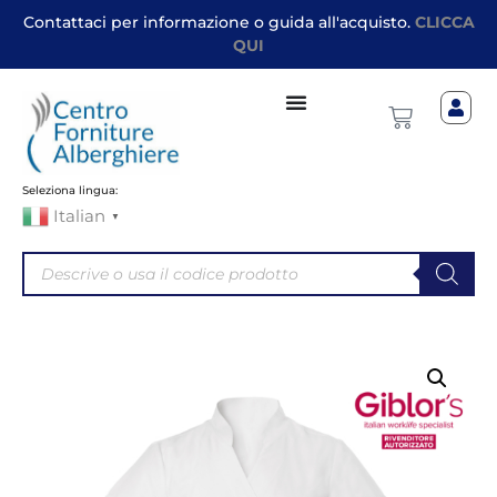
Contattaci per informazione o guida all'acquisto.
CLICCA
QUI
Seleziona lingua:
Italian
▼