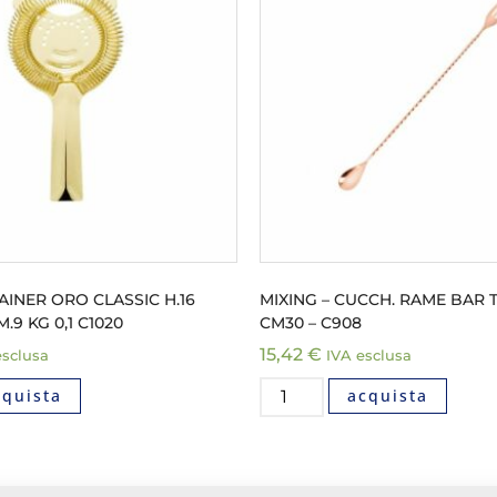
AINER ORO CLASSIC H.16
MIXING – CUCCH. RAME BAR 
9 KG 0,1 C1020
CM30 – C908
15,42
€
esclusa
IVA esclusa
cquista
acquista