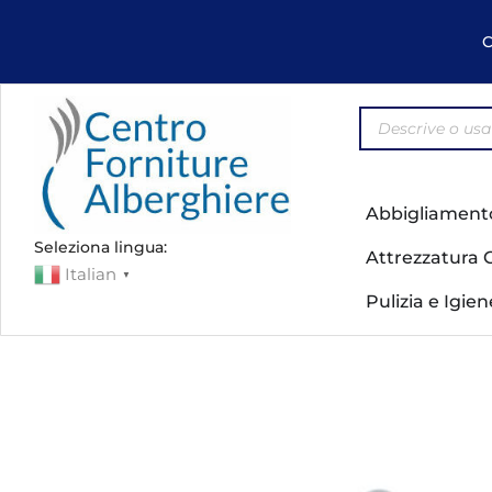
C
Abbigliament
Seleziona lingua:
Attrezzatura 
Italian
▼
Pulizia e Igie