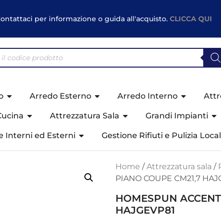
ontattaci per informazione o guida all'acquisto.
CLICCA QUI
o
Arredo Esterno
Arredo Interno
Attr
Cucina
Attrezzatura Sala
Grandi Impianti
ne Interni ed Esterni
Gestione Rifiuti e Pulizia Local
Home
/
Attrezzatura sala
/
PIANO COUPE CM21,7 HAJ
HOMESPUN ACCENTS
HAJGEVP81