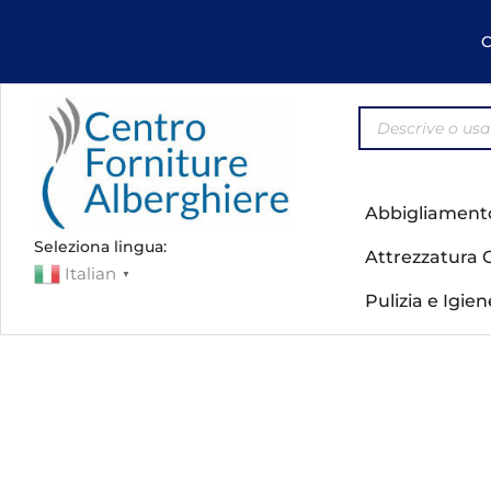
C
Abbigliament
Seleziona lingua:
Attrezzatura 
Italian
▼
Pulizia e Igie