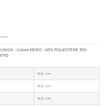
rvizio
 UNICA – Colore NERO – 65% POLIESTERE 35%
1710
N.D. cm
N.D. cm
N.D. cm