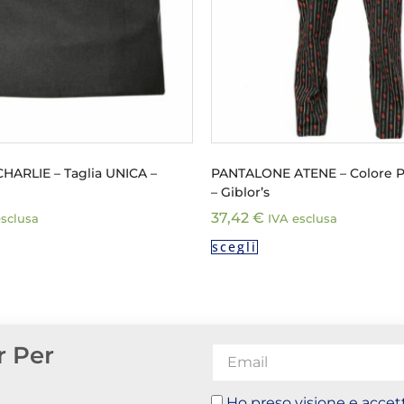
ARLIE – Taglia UNICA –
PANTALONE ATENE – Colore 
– Giblor’s
37,42
€
esclusa
IVA esclusa
scegli
r Per
Ho preso visione e accett