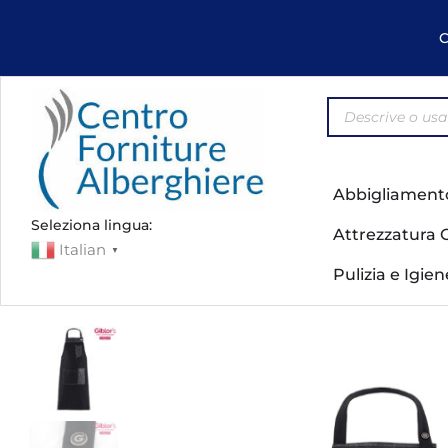
C
Abbigliament
Seleziona lingua:
Attrezzatura 
Italian
▼
Pulizia e Igie