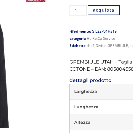
acquista
riferimento:
Gib22P01H319
categoria
Ho.Re.Ca Service
Etichette
chef
,
Divise
,
GREMBIULE
,
se
GREMBIULE UTAH – Taglia
COTONE – EAN: 805804558
dettagli prodotto
Larghezza
Lunghezza
Altezza