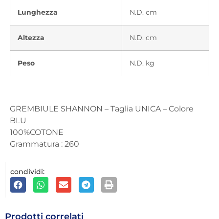
Lunghezza
N.D. cm
Altezza
N.D. cm
Peso
N.D. kg
GREMBIULE SHANNON – Taglia UNICA – Colore
BLU
100%COTONE
Grammatura : 260
condividi:
Prodotti correlati