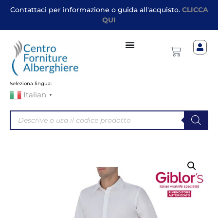
Contattaci per informazione o guida all'acquisto.
CLICCA
QUI
Seleziona lingua:
Italian
▼