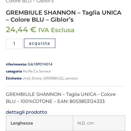
Colore BLU – Giblor’s
GREMBIULE SHANNON – Taglia UNICA
– Colore BLU – Giblor’s
24,44
€
IVA Esclusa
acquista
riferimento:
Gib18P01H014
categoria
Ho.Re.Ca Service
Etichette
chef
,
Divise
,
GREMBIULE
,
servizio
GREMBIULE SHANNON – Taglia UNICA – Colore
BLU – 100%COTONE – EAN: 8053853124333
dettagli prodotto
Larghezza
N.D. cm