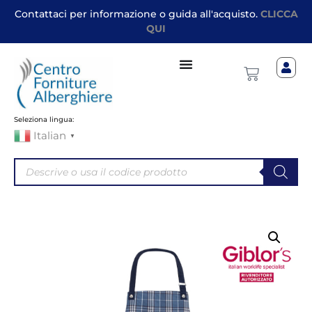
Contattaci per informazione o guida all'acquisto.
CLICCA
QUI
Seleziona lingua:
Italian
▼