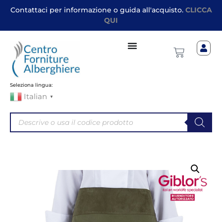
Contattaci per informazione o guida all'acquisto.
CLICCA
QUI
Seleziona lingua:
Italian
▼