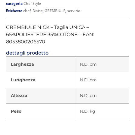
categoria
Chef Style
Etichette
chef
,
Divise
,
GREMBIULE
,
servizio
GREMBIULE NICK – Taglia UNICA –
65%POLIESTERE 35%COTONE – EAN:
8053800206570
dettagli prodotto
Larghezza
N.D. cm
Lunghezza
N.D. cm
Altezza
N.D. cm
Peso
N.D. kg