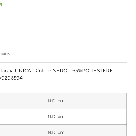
a
rvizio
Taglia UNICA – Colore NERO – 65%POLIESTERE
00206594
N.D. cm
N.D. cm
N.D. cm