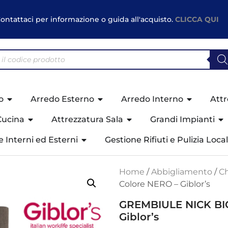
ontattaci per informazione o guida all'acquisto.
CLICCA QUI
o
Arredo Esterno
Arredo Interno
Attr
Cucina
Attrezzatura Sala
Grandi Impianti
ne Interni ed Esterni
Gestione Rifiuti e Pulizia Local
Home
/
Abbigliamento
/
Ch
Colore NERO – Giblor’s
GREMBIULE NICK BIC
Giblor’s