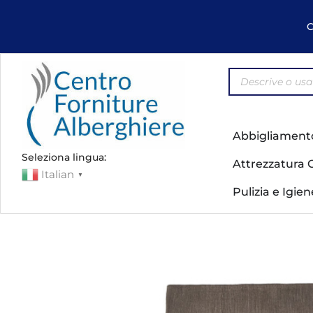
C
Abbigliament
Seleziona lingua:
Attrezzatura 
Italian
▼
Pulizia e Igie