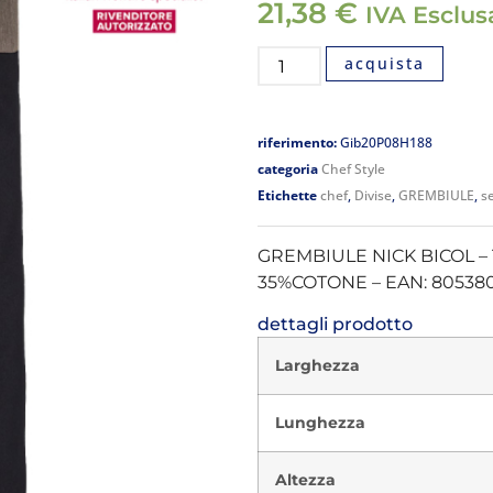
21,38
€
IVA Esclus
acquista
riferimento:
Gib20P08H188
categoria
Chef Style
Etichette
chef
,
Divise
,
GREMBIULE
,
se
GREMBIULE NICK BICOL – 
35%COTONE – EAN: 80538
dettagli prodotto
Larghezza
Lunghezza
Altezza