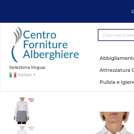
C
Abbigliament
Seleziona lingua:
Attrezzatura 
Italian
▼
Pulizia e Igie