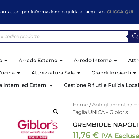
ontattaci per informazione o guida all'acquisto.
CLICCA QUI
o
Arredo Esterno
Arredo Interno
Attr
Cucina
Attrezzatura Sala
Grandi Impianti
ne Interni ed Esterni
Gestione Rifiuti e Pulizia Local
Home
/
Abbigliamento
/
Ho
Taglia UNICA – Giblor’s
GREMBIULE NAPOLI F
11,76
€
IVA Esclus