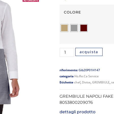
COLORE
acquista
riferimento:
Gib20P01H147
categoria
Ho.Re.Ca Service
Etichette
chef
,
Divise
,
GREMBIULE
,
se
GREMBIULE NAPOLI FAKE L
8053800209076
dettagli prodotto