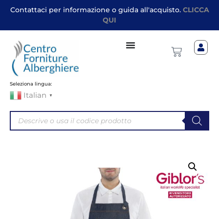
Contattaci per informazione o guida all'acquisto.
CLICCA
QUI
Seleziona lingua:
Italian
▼