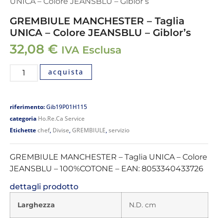
UNICA – Colore JEANSBLU – Giblor’s
GREMBIULE MANCHESTER – Taglia
UNICA – Colore JEANSBLU – Giblor’s
32,08
€
IVA Esclusa
acquista
riferimento:
Gib19P01H115
categoria
Ho.Re.Ca Service
Etichette
chef
,
Divise
,
GREMBIULE
,
servizio
GREMBIULE MANCHESTER – Taglia UNICA – Colore
JEANSBLU – 100%COTONE – EAN: 8053340433726
dettagli prodotto
Larghezza
N.D. cm