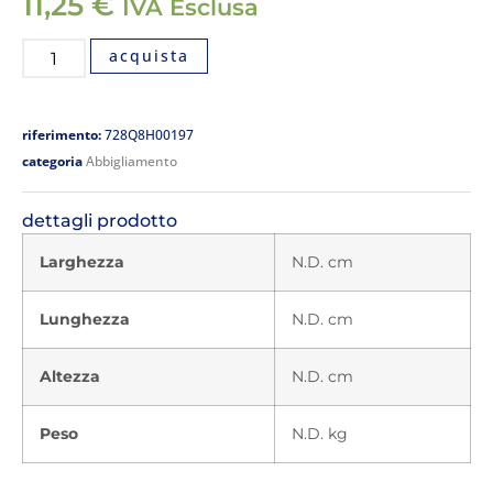
11,25
€
IVA Esclusa
acquista
riferimento:
728Q8H00197
categoria
Abbigliamento
dettagli prodotto
Larghezza
N.D. cm
Lunghezza
N.D. cm
Altezza
N.D. cm
Peso
N.D. kg