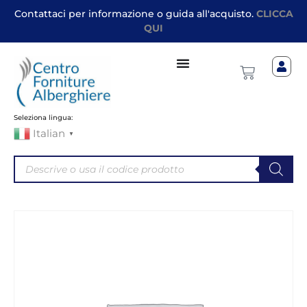
Contattaci per informazione o guida all'acquisto.
CLICCA
QUI
Seleziona lingua:
Italian
▼