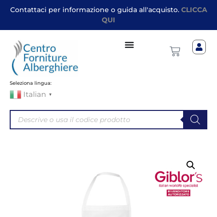
Contattaci per informazione o guida all'acquisto.
CLICCA
QUI
Seleziona lingua:
Italian
▼