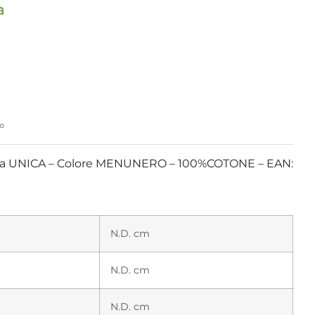
a
io
a UNICA – Colore MENUNERO – 100%COTONE – EAN:
N.D. cm
N.D. cm
N.D. cm