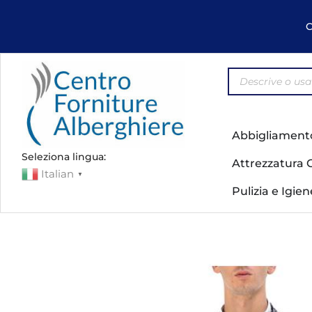
C
Abbigliament
Seleziona lingua:
Attrezzatura 
Italian
▼
Pulizia e Igie