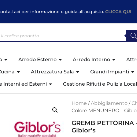
ontattaci per informazione o guida all'acquisto.
CLICCA QUI
o
Arredo Esterno
Arredo Interno
Attr
Cucina
Attrezzatura Sala
Grandi Impianti
ne Interni ed Esterni
Gestione Rifiuti e Pulizia Local
Home
/
Abbigliamento
/
Ch
Colore MENUNERO – Giblor
GREMB PETTORINA –
Giblor’s