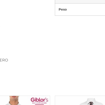
Peso
NERO