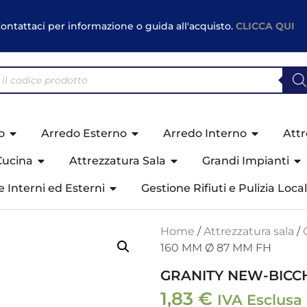
ontattaci per informazione o guida all'acquisto.
CLICCA QUI
o
Arredo Esterno
Arredo Interno
Attr
Cucina
Attrezzatura Sala
Grandi Impianti
ne Interni ed Esterni
Gestione Rifiuti e Pulizia Local
Home
/
Attrezzatura sala
/
160 MM Ø 87 MM FH
GRANITY NEW-BICCH
1,83
€
IVA Esclusa