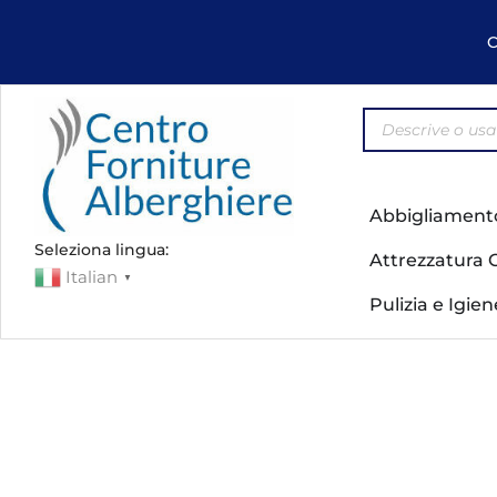
C
Abbigliament
Seleziona lingua:
Attrezzatura 
Italian
▼
Pulizia e Igie