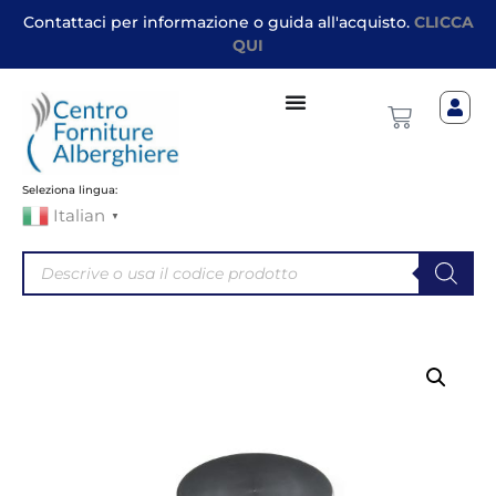
Contattaci per informazione o guida all'acquisto.
CLICCA
QUI
Seleziona lingua:
Italian
▼