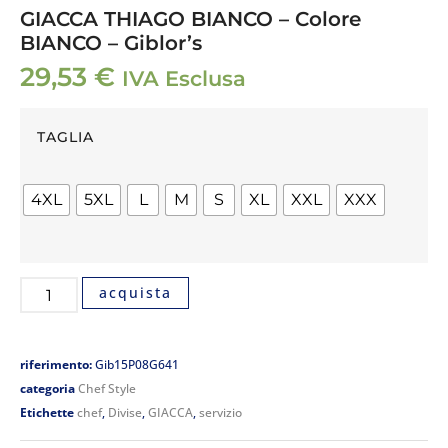
GIACCA THIAGO BIANCO – Colore
BIANCO – Giblor’s
29,53
€
IVA Esclusa
TAGLIA
4XL
5XL
L
M
S
XL
XXL
XXX
acquista
riferimento:
Gib15P08G641
categoria
Chef Style
Etichette
chef
,
Divise
,
GIACCA
,
servizio