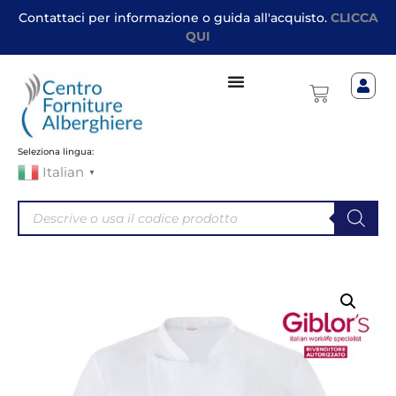
Contattaci per informazione o guida all'acquisto.
CLICCA
QUI
Seleziona lingua:
Italian
▼