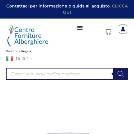
Contattaci per informazione o guida all'acquisto.
CLICCA
QUI
Seleziona lingua:
Italian
▼