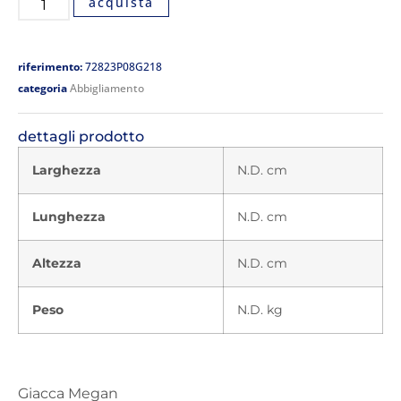
acquista
riferimento:
72823P08G218
categoria
Abbigliamento
dettagli prodotto
Larghezza
N.D. cm
Lunghezza
N.D. cm
Altezza
N.D. cm
Peso
N.D. kg
Giacca Megan