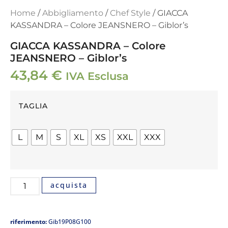
Home
/
Abbigliamento
/
Chef Style
/ GIACCA
KASSANDRA – Colore JEANSNERO – Giblor’s
GIACCA KASSANDRA – Colore
JEANSNERO – Giblor’s
43,84
€
IVA Esclusa
TAGLIA
L
M
S
XL
XS
XXL
XXX
acquista
riferimento:
Gib19P08G100