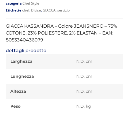
categoria
Chef Style
Etichette
chef
,
Divise
,
GIACCA
,
servizio
GIACCA KASSANDRA – Colore JEANSNERO – 75%
COTONE. 23% POLIESTERE. 2% ELASTAN – EAN:
8053340436079
dettagli prodotto
Larghezza
N.D. cm
Lunghezza
N.D. cm
Altezza
N.D. cm
Peso
N.D. kg