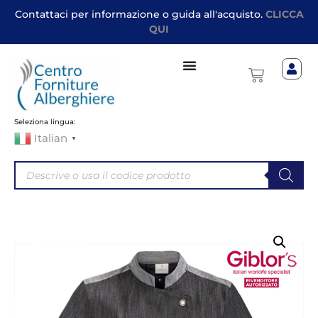
Contattaci per informazione o guida all'acquisto.
CLICCA
QUI
Seleziona lingua:
Italian
▼