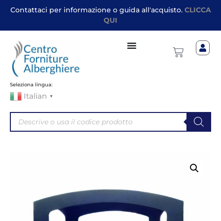
Contattaci per informazione o guida all'acquisto.
CLICCA
QUI
Seleziona lingua:
Italian
▼