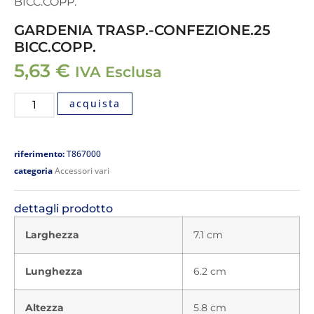
BICC.COPP.
GARDENIA TRASP.-CONFEZIONE.25
BICC.COPP.
5,63
€
IVA Esclusa
acquista
riferimento:
T867000
categoria
Accessori vari
dettagli prodotto
Larghezza
7.1 cm
Lunghezza
6.2 cm
Altezza
5.8 cm