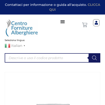
Contattaci per informazione o guida all'acquisto.
CLICCA
QUI
Seleziona lingua:
Italian
▼