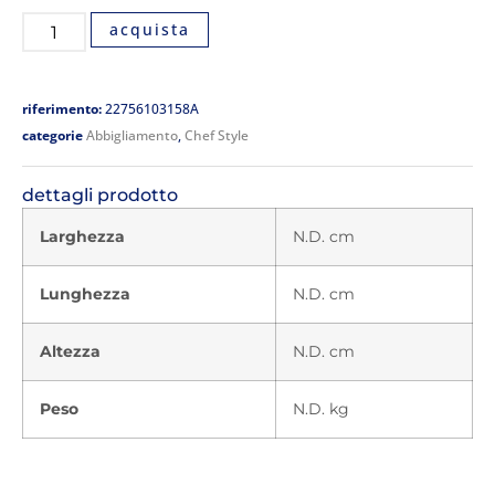
acquista
riferimento:
22756103158A
categorie
Abbigliamento
,
Chef Style
dettagli prodotto
Larghezza
N.D. cm
Lunghezza
N.D. cm
Altezza
N.D. cm
Peso
N.D. kg