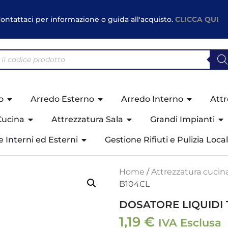
ontattaci per informazione o guida all'acquisto.
CLICCA QUI
o
Arredo Esterno
Arredo Interno
Attr
Cucina
Attrezzatura Sala
Grandi Impianti
ne Interni ed Esterni
Gestione Rifiuti e Pulizia Local
Home
/
Attrezzatura cucin
B104CL
DOSATORE LIQUIDI 
1,19
€
IVA Esclusa