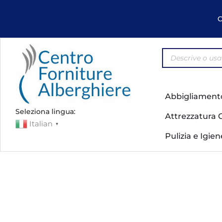
C
Abbigliament
Seleziona lingua:
Attrezzatura 
Italian
▼
Pulizia e Igie