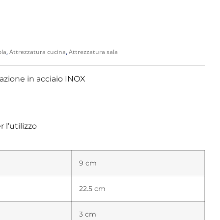
ola
,
Attrezzatura cucina
,
Attrezzatura sala
razione in acciaio INOX
 l’utilizzo
9 cm
22.5 cm
3 cm