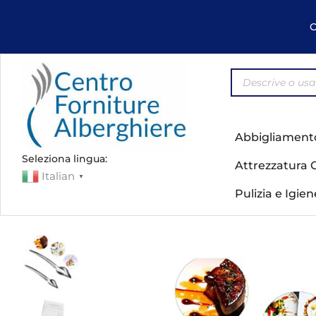
C
Abbigliament
Seleziona lingua:
Attrezzatura 
Italian
▼
Pulizia e Igie