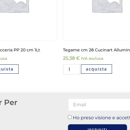
icceria PP 20 cm 1Lt
Tegame cm 28 Cucinart Allumin
25,38
€
lusa
IVA esclusa
quista
acquista
r Per
Ho preso visione e accett
ISCRIVITI