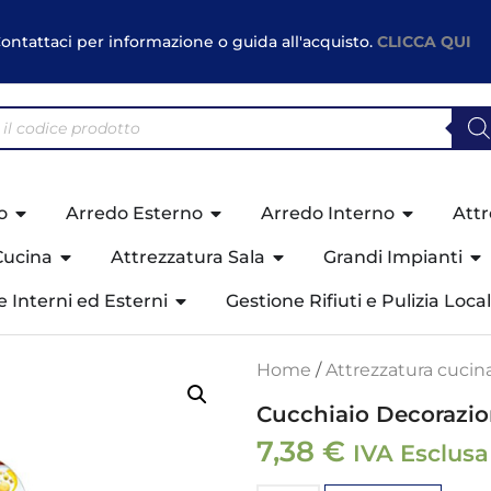
ontattaci per informazione o guida all'acquisto.
CLICCA QUI
o
Arredo Esterno
Arredo Interno
Attr
Cucina
Attrezzatura Sala
Grandi Impianti
ne Interni ed Esterni
Gestione Rifiuti e Pulizia Local
Home
/
Attrezzatura cucin
Cucchiaio Decorazio
7,38
€
IVA Esclusa