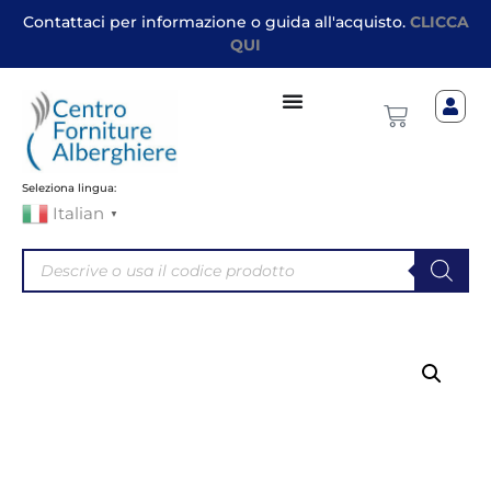
Contattaci per informazione o guida all'acquisto.
CLICCA
QUI
Seleziona lingua:
Italian
▼