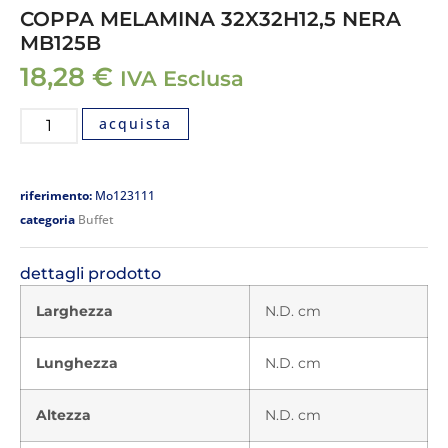
COPPA MELAMINA 32X32H12,5 NERA
MB125B
18,28
€
IVA Esclusa
acquista
riferimento:
Mo123111
categoria
Buffet
dettagli prodotto
Larghezza
N.D. cm
Lunghezza
N.D. cm
Altezza
N.D. cm