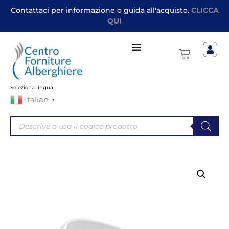
Contattaci per informazione o guida all'acquisto.
CLICCA
QUI
Seleziona lingua:
Italian
▼