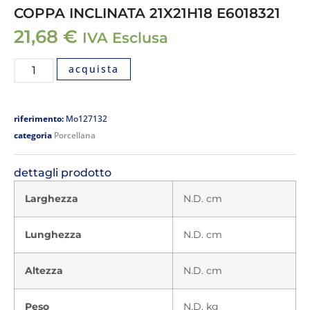
COPPA INCLINATA 21X21H18 E6018321
21,68
€
IVA Esclusa
acquista
riferimento:
Mo127132
categoria
Porcellana
dettagli prodotto
Larghezza
N.D. cm
Lunghezza
N.D. cm
Altezza
N.D. cm
Peso
N.D. kg