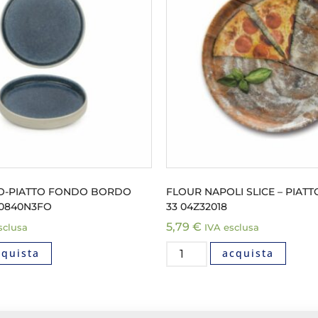
O-PIATTO FONDO BORDO
FLOUR NAPOLI SLICE – PIATT
50840N3FO
33 04Z32018
5,79
€
sclusa
IVA esclusa
cquista
acquista