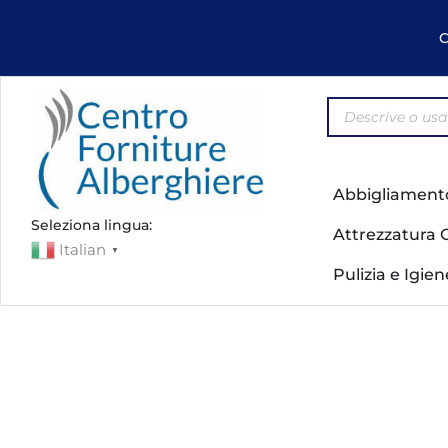
C
Abbigliament
Seleziona lingua:
Attrezzatura 
Italian
▼
Pulizia e Igie