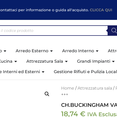
ontattaci per informazione o guida all'acquisto.
CLICCA QUI
o
Arredo Esterno
Arredo Interno
Attr
Cucina
Attrezzatura Sala
Grandi Impianti
ne Interni ed Esterni
Gestione Rifiuti e Pulizia Local
Home
/
Attrezzatura sala
/
+++
CH.BUCKINGHAM VAS.
18,74
€
IVA Esclus