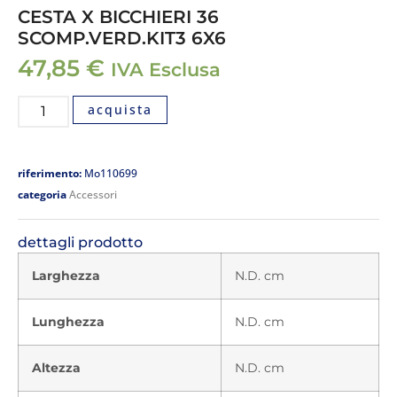
CESTA X BICCHIERI 36
SCOMP.VERD.KIT3 6X6
47,85
€
IVA Esclusa
acquista
riferimento:
Mo110699
categoria
Accessori
dettagli prodotto
Larghezza
N.D. cm
Lunghezza
N.D. cm
Altezza
N.D. cm