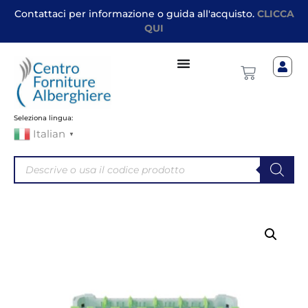
Contattaci per informazione o guida all'acquisto.
CLICCA
QUI
Seleziona lingua:
Italian
▼