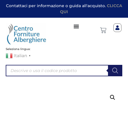
Contattaci per informazione o guida all'acquisto.
CLICCA
QUI
Seleziona lingua:
Italian
▼