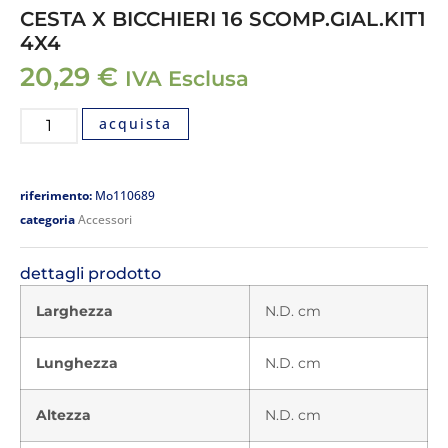
CESTA X BICCHIERI 16 SCOMP.GIAL.KIT1
4X4
20,29
€
IVA Esclusa
acquista
riferimento:
Mo110689
categoria
Accessori
dettagli prodotto
Larghezza
N.D. cm
Lunghezza
N.D. cm
Altezza
N.D. cm