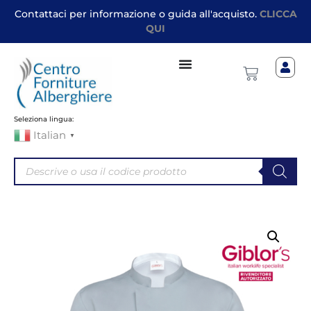
Contattaci per informazione o guida all'acquisto.
CLICCA
QUI
Seleziona lingua:
Italian
▼