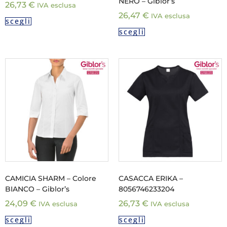
NERO – Giblor’s
26,73
€
IVA esclusa
26,47
€
IVA esclusa
scegli
scegli
CAMICIA SHARM – Colore
CASACCA ERIKA –
BIANCO – Giblor’s
8056746233204
24,09
€
26,73
€
IVA esclusa
IVA esclusa
scegli
scegli