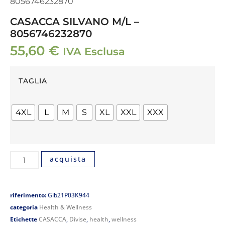
8056746232870
CASACCA SILVANO M/L –
8056746232870
55,60
€
IVA Esclusa
TAGLIA
4XL
L
M
S
XL
XXL
XXX
acquista
riferimento:
Gib21P03K944
categoria
Health & Wellness
Etichette
CASACCA
,
Divise
,
health
,
wellness