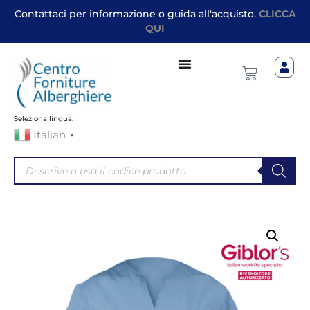
Contattaci per informazione o guida all'acquisto.
CLICCA
QUI
Seleziona lingua:
Italian
▼