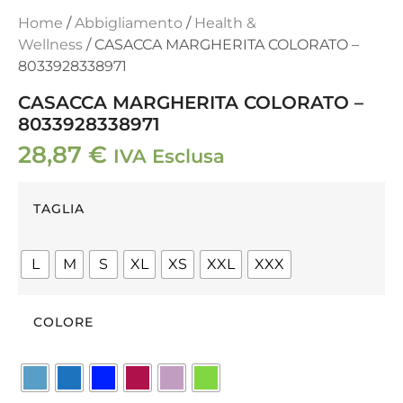
Home
/
Abbigliamento
/
Health &
Wellness
/ CASACCA MARGHERITA COLORATO –
8033928338971
CASACCA MARGHERITA COLORATO –
8033928338971
28,87
€
IVA Esclusa
TAGLIA
L
M
S
XL
XS
XXL
XXX
COLORE