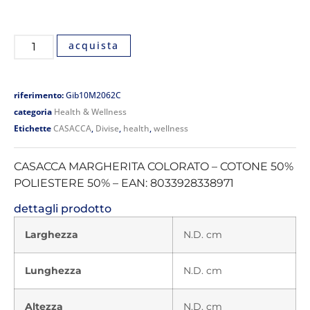
acquista
riferimento:
Gib10M2062C
categoria
Health & Wellness
Etichette
CASACCA
,
Divise
,
health
,
wellness
CASACCA MARGHERITA COLORATO – COTONE 50%
POLIESTERE 50% – EAN: 8033928338971
dettagli prodotto
Larghezza
N.D. cm
Lunghezza
N.D. cm
Altezza
N.D. cm