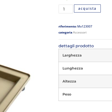
acquista
riferimento:
Mo123007
categoria
Accessori
dettagli prodotto
Larghezza
Lunghezza
Altezza
Peso