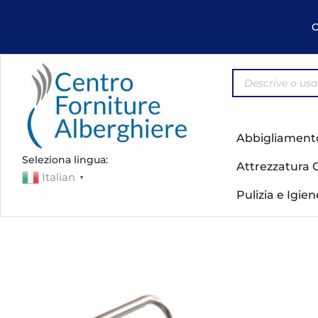
C
Abbigliament
Seleziona lingua:
Attrezzatura 
Italian
▼
Pulizia e Igie