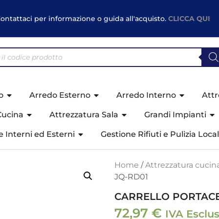
ontattaci per informazione o guida all'acquisto.
CLICCA QUI
o
Arredo Esterno
Arredo Interno
Attr
Cucina
Attrezzatura Sala
Grandi Impianti
ne Interni ed Esterni
Gestione Rifiuti e Pulizia Local
Home
/
Attrezzatura cucin
JQ-RD01
CARRELLO PORTACE
72,97
€
IVA Esclu