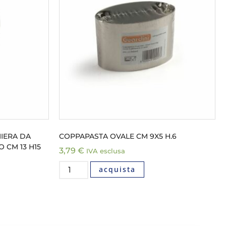
MIERA DA
COPPAPASTA OVALE CM 9X5 H.6
 CM 13 H15
3,79
€
IVA esclusa
acquista