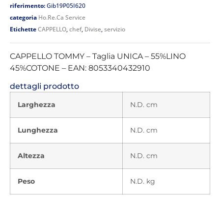
riferimento:
Gib19P05I620
categoria
Ho.Re.Ca Service
Etichette
CAPPELLO
,
chef
,
Divise
,
servizio
CAPPELLO TOMMY – Taglia UNICA – 55%LINO
45%COTONE – EAN: 8053340432910
dettagli prodotto
Larghezza
N.D. cm
Lunghezza
N.D. cm
Altezza
N.D. cm
Peso
N.D. kg