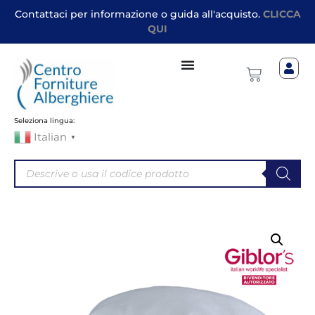
Contattaci per informazione o guida all'acquisto.
CLICCA
QUI
Seleziona lingua:
Italian
▼