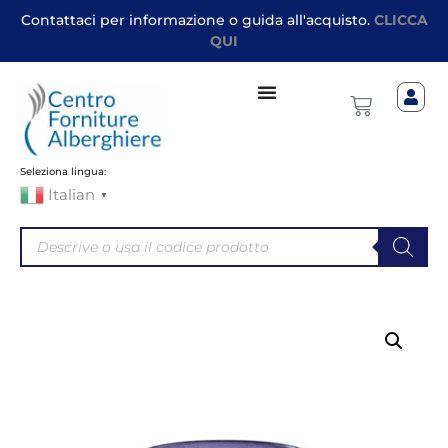
Contattaci per informazione o guida all'acquisto.
CLICCA
QUI
Seleziona lingua:
Italian
▼