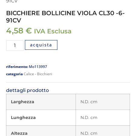
91CV
BICCHIERE BOLLICINE VIOLA CL30 -6-
91CV
4,58
€
IVA Esclusa
acquista
riferimento:
Mo113997
categoria
Calice - Bicchieri
dettagli prodotto
Larghezza
N.D. cm
Lunghezza
N.D. cm
Altezza
N.D. cm