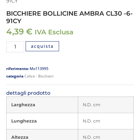
91CY
BICCHIERE BOLLICINE AMBRA CL30 -6-
91CY
4,39
€
IVA Esclusa
acquista
riferimento:
Mo113995
categoria
Calice - Bicchieri
dettagli prodotto
Larghezza
N.D. cm
Lunghezza
N.D. cm
Altezza
N.D. cm