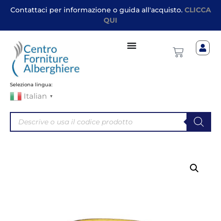
Contattaci per informazione o guida all'acquisto.
CLICCA
QUI
Seleziona lingua:
Italian
▼