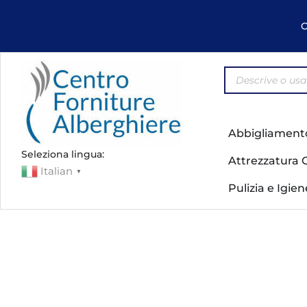
C
Abbigliament
Seleziona lingua:
Attrezzatura 
Italian
▼
Pulizia e Igie