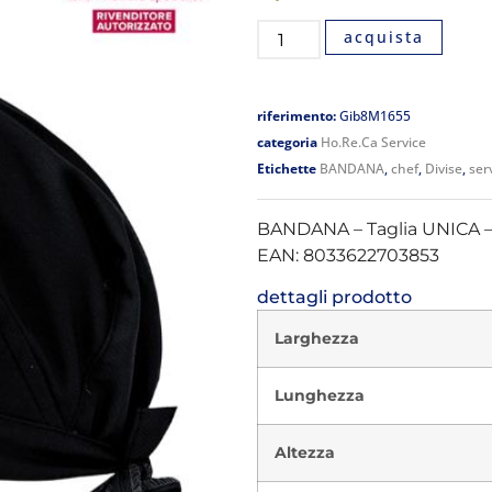
acquista
riferimento:
Gib8M1655
categoria
Ho.Re.Ca Service
Etichette
BANDANA
,
chef
,
Divise
,
ser
BANDANA – Taglia UNICA 
EAN: 8033622703853
dettagli prodotto
Larghezza
Lunghezza
Altezza