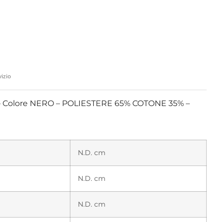
vizio
– Colore NERO – POLIESTERE 65% COTONE 35% –
N.D. cm
N.D. cm
N.D. cm