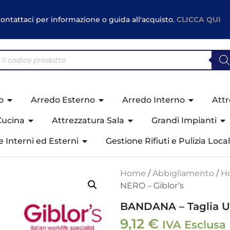
ontattaci per informazione o guida all'acquisto.
CLICCA QUI
o
Arredo Esterno
Arredo Interno
Attr
Cucina
Attrezzatura Sala
Grandi Impianti
ne Interni ed Esterni
Gestione Rifiuti e Pulizia Local
Home
/
Abbigliamento
/
Ho
NERO – Giblor’s
BANDANA – Taglia UN
9,12
€
IVA Esclusa