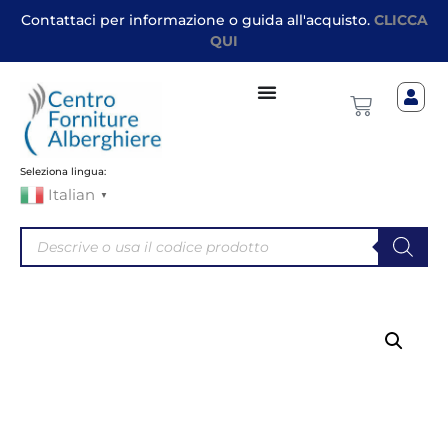
Contattaci per informazione o guida all'acquisto.
CLICCA
QUI
Seleziona lingua:
Italian
▼