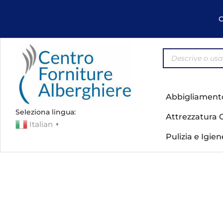
C
Abbigliament
Seleziona lingua:
Attrezzatura 
Italian
▼
Pulizia e Igie