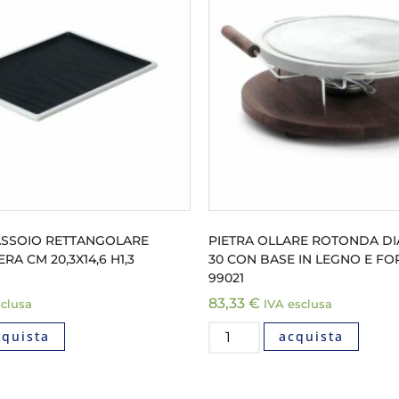
VASSOIO RETTANGOLARE
PIETRA OLLARE ROTONDA D
A CM 20,3X14,6 H1,3
30 CON BASE IN LEGNO E F
99021
83,33
€
sclusa
IVA esclusa
cquista
acquista