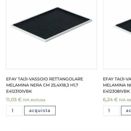
EFAY TAIJI-VASSOIO RETTANGOLARE
EFAY TAIJI-
MELAMINA NERA CM 25,4X18,3 H1,7
MELAMINA NER
E412310IVBK
E412308IVBK
11,05
€
6,24
€
IVA esclusa
IVA e
acquista
a