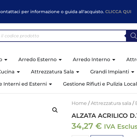
ontattaci per informazione o guida all'acquisto.
CLICCA QUI
o
Arredo Esterno
Arredo Interno
Attr
Cucina
Attrezzatura Sala
Grandi Impianti
ne Interni ed Esterni
Gestione Rifiuti e Pulizia Local
Home
/
Attrezzatura sala
/
ALZATA ACRILICO D.
34,27
€
IVA Esclu